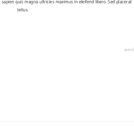
ae sapien quis magna ultricies maximus in eleifend libero. Sed placerat
tellus.
nex