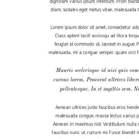
dignissim varius ipsum interdum. Proin blandi
diam, sodales eget metus vitae, malesuada te
Lorem ipsum dolor sit amet, consectetur adipis
Class aptent taciti sociosqu ad litora tor
feugiat id commodo ut, laoreet in augue. Pr
malesuada, mi a congue semper, quam orci feu
Mauris scelerisque id nisi quis com
cursus lorem. Praesent ultrices liber
pellentesque. In et sagittis sem. N
Aenean ultrices justo faucibus eros hendre
malesuada congue, massa lectus varius pur
Aenean in maximus nisl. Vestibulum nulla mi
faucibus nunc ut, rutrum mi. Fusce blandit m