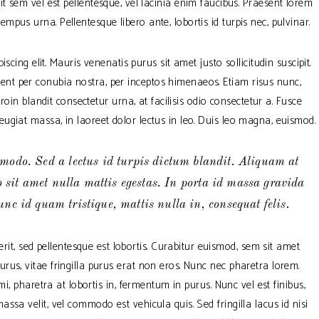
t sem vel est pellentesque, vel lacinia enim faucibus. Praesent lorem
mpus urna. Pellentesque libero ante, lobortis id turpis nec, pulvinar.
cing elit. Mauris venenatis purus sit amet justo sollicitudin suscipit.
quent per conubia nostra, per inceptos himenaeos. Etiam risus nunc,
oin blandit consectetur urna, at facilisis odio consectetur a. Fusce
giat massa, in laoreet dolor lectus in leo. Duis leo magna, euismod.
modo. Sed a lectus id turpis dictum blandit. Aliquam at
o sit amet nulla mattis egestas. In porta id massa gravida
unc id quam tristique, mattis nulla in, consequat felis.
rit, sed pellentesque est lobortis. Curabitur euismod, sem sit amet
us, vitae fringilla purus erat non eros. Nunc nec pharetra lorem.
, pharetra at lobortis in, fermentum in purus. Nunc vel est finibus,
assa velit, vel commodo est vehicula quis. Sed fringilla lacus id nisi