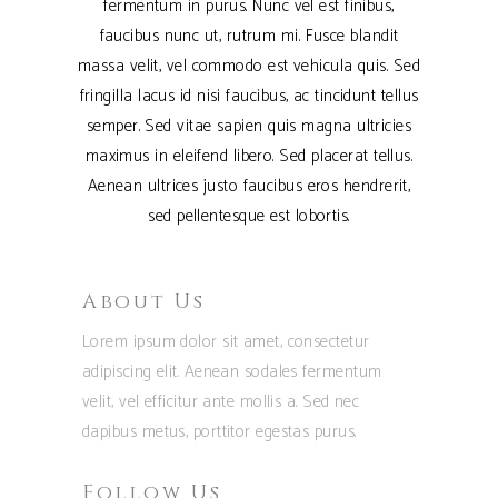
fermentum in purus. Nunc vel est finibus,
faucibus nunc ut, rutrum mi. Fusce blandit
massa velit, vel commodo est vehicula quis. Sed
fringilla lacus id nisi faucibus, ac tincidunt tellus
semper. Sed vitae sapien quis magna ultricies
maximus in eleifend libero. Sed placerat tellus.
Aenean ultrices justo faucibus eros hendrerit,
sed pellentesque est lobortis.
About Us
Lorem ipsum dolor sit amet, consectetur
adipiscing elit. Aenean sodales fermentum
velit, vel efficitur ante mollis a. Sed nec
dapibus metus, porttitor egestas purus.
Follow Us